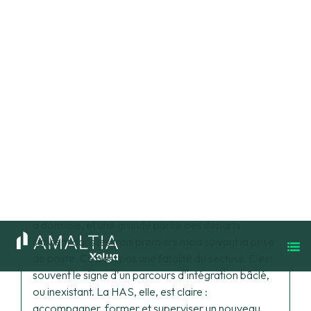
Comment structurer un parcours
d’intégration conforme aux
attentes HAS et aux enjeux RH
Le turnover dépasse 30 % dans les services à
domicile, et une grande partie des départs survient
dans les trois premiers mois suivant la prise de
poste. Le turnover dépasse 30 % dans les services
à domicile, et une grande partie des départs
survient dans les trois premiers mois suivant la prise
de poste. Ce n'est pas une fatalité du secteur. C'est
souvent le signe d'un parcours d'intégration bâclé,
ou inexistant. La HAS, elle, est claire :
accompagner, former et superviser un nouveau
professionnel n'est pas une option. Voici comment