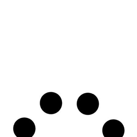
Facturation électronique
obligatoire : pourquoi ce n’est pas
qu’une question de logiciel
La facturation électronique devient obligatoire en
2026. Découvrez pourquoi se préparer ne se limite
pas au choix d'un logiciel et ce qu'il faut vraiment
anticiper.
Afficher plus