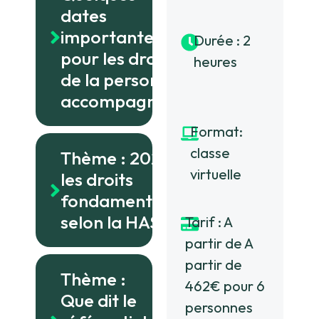
Quelques
dates
importantes
Durée : 2
pour les droits
heures
de la personne
accompagnée.
Format:
classe
Thème : 2022 :
virtuelle
les droits
fondamentaux
selon la HAS
Tarif : A
partir de A
partir de
Thème :
462€ pour 6