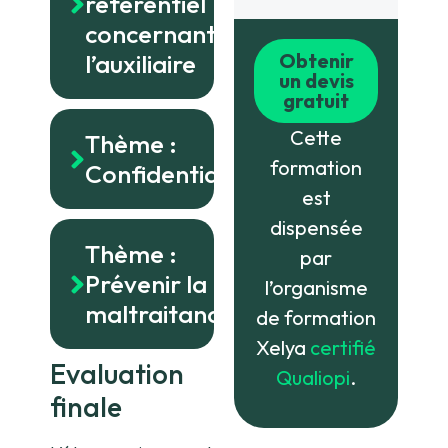
Que dit le
personnes
référentiel
concernant
l’auxiliaire
Obtenir
un devis
gratuit
Cette
Thème :
formation
Confidentialité
est
dispensée
Thème :
par
Prévenir la
l’organisme
maltraitance
de formation
Xelya
certifié
Evaluation
Qualiopi
.
finale