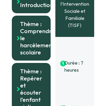
l’Intervention
Introduction
Sociale et
Familiale
Thème :
(TISF)
Comprendre
le
harcèlement
scolaire
Durée : 7
heures
Thème :
Repérer
et
écouter
l’enfant