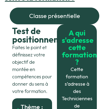
Classe présentielle
Test de
A qui
positionnement
s'adresse
cette
Faites le point et
formation
définissez votre
?
objectif de
montée en
Cette
compétences pour
formation
donner du sens à
s’adresse à
votre formation.
des
Techniciennes
de
Thème :