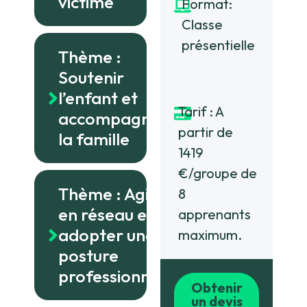
victime
Format:
Classe
présentielle
Thème :
Soutenir
l’enfant et
Tarif : A
accompagner
partir de
la famille
1419
€/groupe de
Thème : Agir
8
en réseau et
apprenants
adopter une
maximum.
posture
professionnelle
Obtenir
un devis