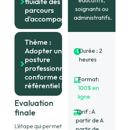
éducatifs,
fluidité des
soignants ou
parcours
administratifs.
d’accompagnement
Thème :
Adopter une
Durée : 2
posture
heures
professionnelle
conforme au
Format:
référentiel HAS
100% en
ligne
Evaluation
finale
Tarif : A
partir de A
L’étape qui permet
partir de