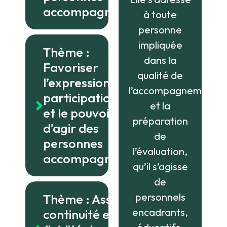
accompagnées
à toute
personne
impliquée
Thème :
dans la
Favoriser
qualité de
l’expression, la
l’accompagnement
participation
et la
et le pouvoir
préparation
d’agir des
de
personnes
l’évaluation,
accompagnées
qu’il s’agisse
de
personnels
Thème : Assurer la
encadrants,
continuité et la