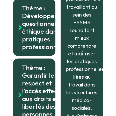
travaillant au
Thème :
sein des
Développer le
ESSMS
questionnement
souhaitant
éthique dans les
mieux
pratiques
comprendre
professionnelles
et maîtriser
les pratiques
Thème :
professionnelles
Garantir le
liées au
respect et
travail dans
l’accès effectif
les structures
aux droits et
médico-
libertés des
sociales.
personnes
Elle s’adresse