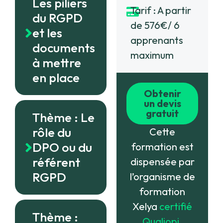
Les piliers
Tarif : A partir
du RGPD
de 576€/ 6
et les
apprenants
documents
maximum
à mettre
en place
Obtenir
un devis
gratuit
Thème : Le
rôle du
Cette
DPO ou du
formation est
référent
dispensée par
RGPD
l’organisme de
formation
Xelya
certifié
Thème :
Qualiopi
.