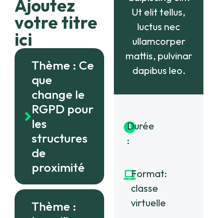
Ajoutez
Ut elit tellus,
votre titre
luctus nec
ici
ullamcorper
mattis, pulvinar
Thème : Ce
dapibus leo.
que
change le
RGPD pour
les
Durée
2.5
structures
:
heures
de
proximité
Format:
classe
virtuelle
Thème :