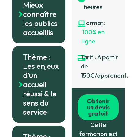
Mieux
heures
connaître
les publics
Format:
accueillis
100% en
ligne
Thème :
Tarif : A partir
Les enjeux
de
d’un
150€/apprenant.
accueil
réussi & le
Obtenir
sens du
un devis
service
gratuit
Cette
formation est
Thème :