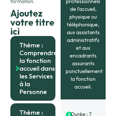
formation.
professionnels
de l’accueil,
Ajoutez
physique ou
votre titre
téléphonique,
ici
aux assistants
administratifs
Thème :
et aux
Comprendre
encadrants
la fonction
assurants
accueil dans
ponctuellement
les Services
la fonction
à la
accueil.
Personne
Thème :
Durée : 7