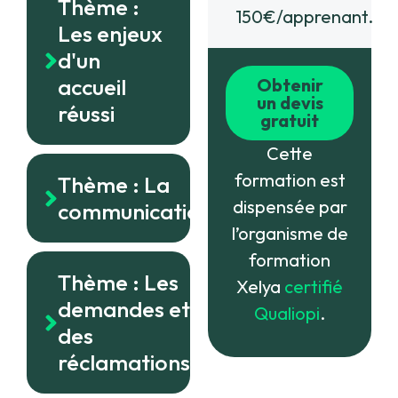
Thème :
150€/apprenant.
Les enjeux
d'un
accueil
Obtenir
un devis
réussi
gratuit
Cette
formation est
Thème : La
dispensée par
communication
l’organisme de
formation
Thème : Les
Xelya
certifié
demandes et
Qualiopi
.
des
réclamations