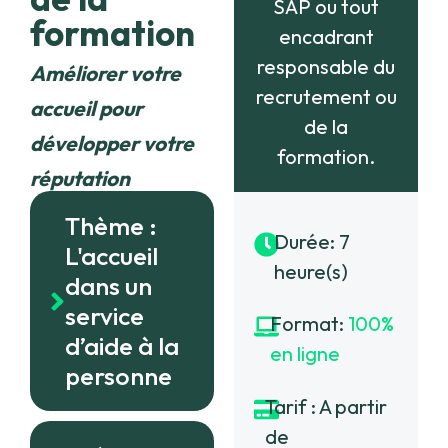
SAP ou tout
formation
encadrant
responsable du
Améliorer votre
recrutement ou
accueil pour
de la
développer votre
formation.
réputation
Thème :
Durée: 7
L'accueil
heure(s)
dans un
service
Format:
100%
d’aide à la
en ligne
personne
Tarif : A partir
de