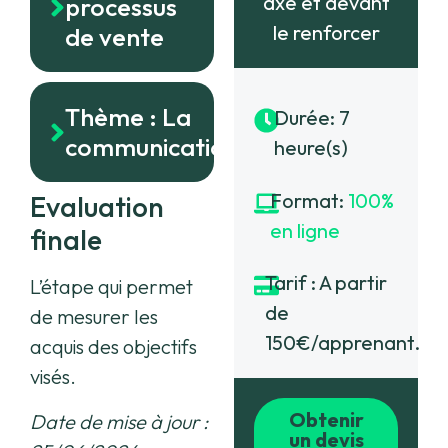
axe et devant
processus
le renforcer
de vente
Thème : La
Durée: 7
communication
heure(s)
Format:
100%
Evaluation
en ligne
finale
Tarif : A partir
L’étape qui permet
de
de mesurer les
150€/apprenant.
acquis des objectifs
visés.
Obtenir
Date de mise à jour :
un devis