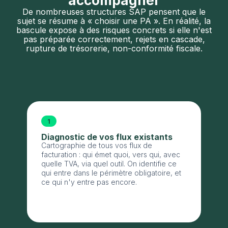
disponibles pour vous
accompagner
De nombreuses structures SAP pensent que le
sujet se résume à « choisir une PA ». En réalité, la
bascule expose à des risques concrets si elle n'est
pas préparée correctement, rejets en cascade,
rupture de trésorerie, non-conformité fiscale.
1
Diagnostic de vos flux existants
Cartographie de tous vos flux de
facturation : qui émet quoi, vers qui, avec
quelle TVA, via quel outil. On identifie ce
qui entre dans le périmètre obligatoire, et
ce qui n'y entre pas encore.