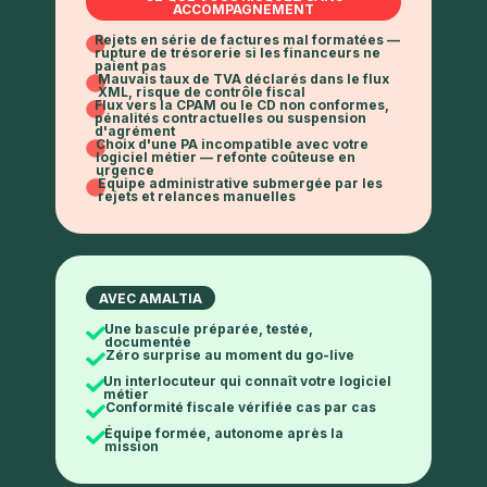
CE QUE VOUS RISQUEZ SANS
ACCOMPAGNEMENT
Rejets en série de factures mal formatées —
rupture de trésorerie si les financeurs ne
paient pas
Mauvais taux de TVA déclarés dans le flux
XML, risque de contrôle fiscal
Flux vers la CPAM ou le CD non conformes,
pénalités contractuelles ou suspension
d'agrément
Choix d'une PA incompatible avec votre
logiciel métier — refonte coûteuse en
urgence
Équipe administrative submergée par les
rejets et relances manuelles
AVEC AMALTIA
Une bascule préparée, testée,
documentée
Zéro surprise au moment du go-live
Un interlocuteur qui connaît votre logiciel
métier
Conformité fiscale vérifiée cas par cas
Équipe formée, autonome après la
mission